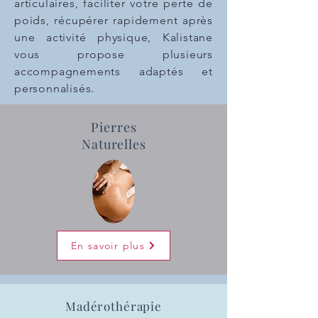
articulaires, faciliter votre perte de
poids, récupérer
rapidement
après
une activité physique, Kalistane
vous propose plusieurs
accompagnements adaptés et
personnalisés.
Pierres
Naturelles
En savoir plus
Madérothérapie